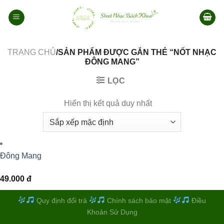
Bỏ
qua
nội
dung
TRANG CHỦ
/SẢN PHẨM ĐƯỢC GẮN THẺ “NỐT NHẠC
ĐÔNG MANG”
LỌC
Hiển thị kết quả duy nhất
Đông Mang
49.000
đ
Quy định đổi trả
Chính sách bảo mật
Điều
Khoản Sử Dụng