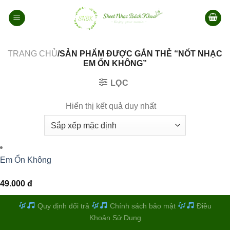
Bỏ
qua
nội
dung
TRANG CHỦ
/SẢN PHẨM ĐƯỢC GẮN THẺ “NỐT NHẠC
EM ỔN KHÔNG”
LỌC
Hiển thị kết quả duy nhất
Em Ổn Không
49.000
đ
Quy định đổi trả
Chính sách bảo mật
Điều
Khoản Sử Dụng