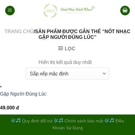
Bỏ
qua
nội
dung
TRANG CHỦ
/SẢN PHẨM ĐƯỢC GẮN THẺ “NỐT NHẠC
GẶP NGƯỜI ĐÚNG LÚC”
LỌC
Hiển thị kết quả duy nhất
Gặp Người Đúng Lúc
49.000
đ
Quy định đổi trả
Chính sách bảo mật
Điều
Khoản Sử Dụng