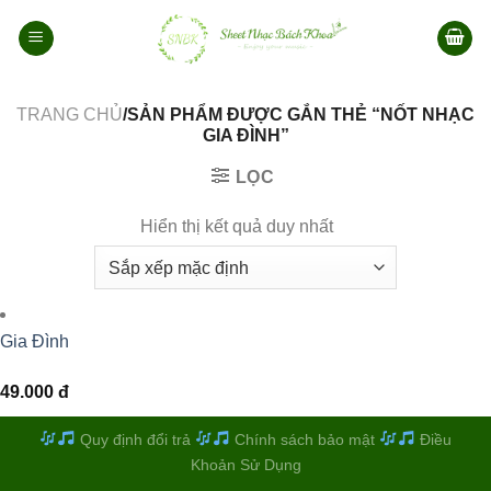
Bỏ
qua
nội
dung
TRANG CHỦ
/SẢN PHẨM ĐƯỢC GẮN THẺ “NỐT NHẠC
GIA ĐÌNH”
LỌC
Hiển thị kết quả duy nhất
Gia Đình
49.000
đ
Quy định đổi trả
Chính sách bảo mật
Điều
Khoản Sử Dụng