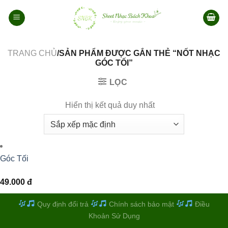
Bỏ
qua
nội
dung
TRANG CHỦ
/SẢN PHẨM ĐƯỢC GẮN THẺ “NỐT NHẠC
GÓC TỐI”
LỌC
Hiển thị kết quả duy nhất
Góc Tối
49.000
đ
Quy định đổi trả
Chính sách bảo mật
Điều
Khoản Sử Dụng