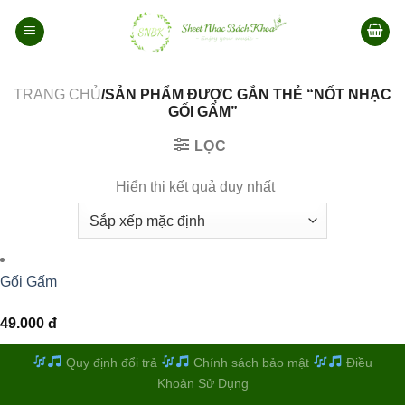
Bỏ
qua
nội
dung
TRANG CHỦ
/SẢN PHẨM ĐƯỢC GẮN THẺ “NỐT NHẠC
GỐI GẤM”
LỌC
Hiển thị kết quả duy nhất
Gối Gấm
49.000
đ
Quy định đổi trả
Chính sách bảo mật
Điều
Khoản Sử Dụng