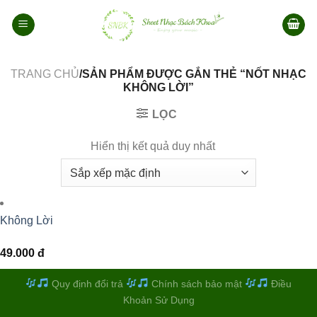
Bỏ
qua
nội
dung
TRANG CHỦ
/SẢN PHẨM ĐƯỢC GẮN THẺ “NỐT NHẠC
KHÔNG LỜI”
LỌC
Hiển thị kết quả duy nhất
Không Lời
49.000
đ
Quy định đổi trả
Chính sách bảo mật
Điều
Khoản Sử Dụng