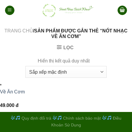
Bỏ
qua
nội
dung
TRANG CHỦ
/SẢN PHẨM ĐƯỢC GẮN THẺ “NỐT NHẠC
VỀ ĂN CƠM”
LỌC
Hiển thị kết quả duy nhất
Về Ăn Cơm
49.000
đ
Quy định đổi trả
Chính sách bảo mật
Điều
Khoản Sử Dụng