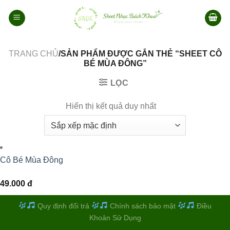
Bỏ
qua
nội
dung
TRANG CHỦ
/SẢN PHẨM ĐƯỢC GẮN THẺ “SHEET CÔ
BÉ MÙA ĐÔNG”
LỌC
Hiển thị kết quả duy nhất
Cô Bé Mùa Đông
49.000
đ
Quy định đổi trả
Chính sách bảo mật
Điều
Khoản Sử Dụng