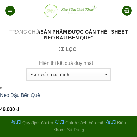
Bỏ
qua
nội
dung
TRANG CHỦ
/SẢN PHẨM ĐƯỢC GẮN THẺ “SHEET
NEO ĐẬU BẾN QUÊ”
LỌC
Hiển thị kết quả duy nhất
Neo Đậu Bến Quê
49.000
đ
Quy định đổi trả
Chính sách bảo mật
Điều
Khoản Sử Dụng