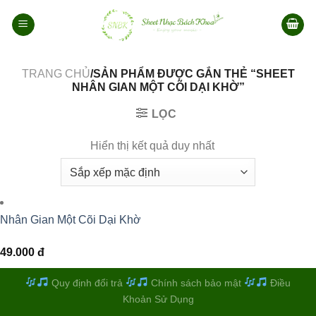
Bỏ
qua
nội
dung
TRANG CHỦ
/SẢN PHẨM ĐƯỢC GẮN THẺ “SHEET
NHÂN GIAN MỘT CÕI DẠI KHỜ”
LỌC
Hiển thị kết quả duy nhất
Nhân Gian Một Cõi Dại Khờ
49.000
đ
Quy định đổi trả
Chính sách bảo mật
Điều
Khoản Sử Dụng