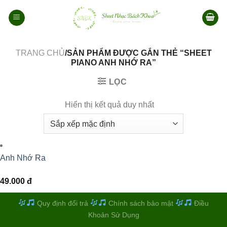
Bỏ
qua
nội
dung
TRANG CHỦ
/SẢN PHẨM ĐƯỢC GẮN THẺ “SHEET
PIANO ANH NHỚ RA”
LỌC
Hiển thị kết quả duy nhất
Anh Nhớ Ra
49.000
đ
Quy định đổi trả
Chính sách bảo mật
Điều
Khoản Sử Dụng