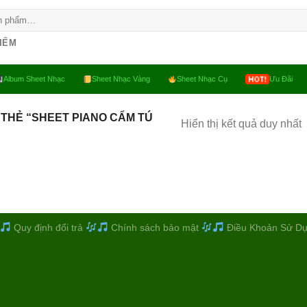
KIẾM
Album Sheet Nhạc
Sheet Nhạc Vàng
Sheet Nhạc Cụ
Ưu Đãi
THẺ “SHEET PIANO CẨM TÚ
Hiển thị kết quả duy nhất
Quy định đổi trả
Chính sách bảo mật
Điều Khoản Sử D