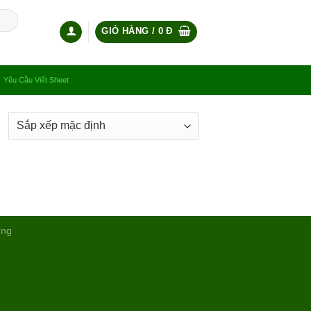
GIỎ HÀNG /
0
Đ
Yêu Cầu Viết Sheet
ụng