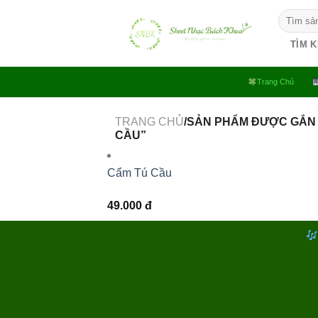
Bỏ
Tìm
qua
kiếm:
nội
TÌM 
dung
Trang Chủ
TRANG CHỦ
/SẢN PHẨM ĐƯỢC GẮN 
CẦU”
Cẩm Tú Cầu
49.000
đ