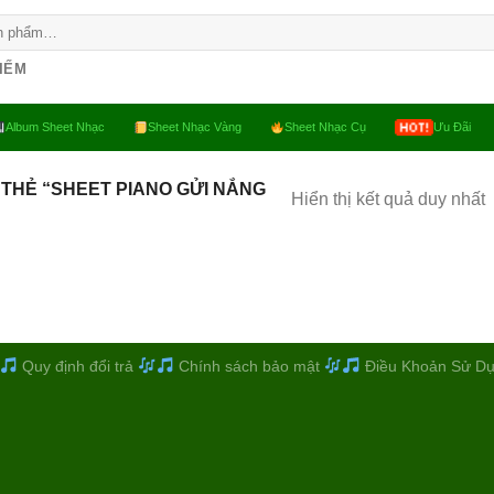
KIẾM
Album Sheet Nhạc
Sheet Nhạc Vàng
Sheet Nhạc Cụ
Ưu Đãi
THẺ “SHEET PIANO GỬI NẮNG
Hiển thị kết quả duy nhất
Quy định đổi trả
Chính sách bảo mật
Điều Khoản Sử D