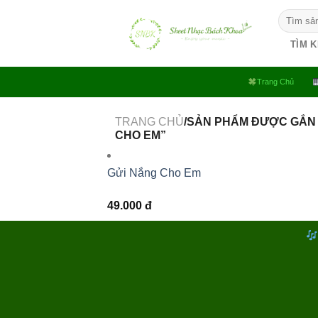
Bỏ
Tìm
qua
kiếm:
nội
TÌM 
dung
Trang Chủ
TRANG CHỦ
/SẢN PHẨM ĐƯỢC GẮN 
CHO EM”
Gửi Nắng Cho Em
49.000
đ