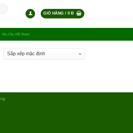
GIỎ HÀNG /
0
Đ
Yêu Cầu Viết Sheet
ụng