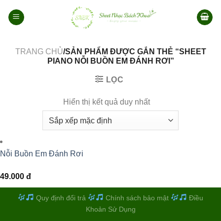
Bỏ
qua
nội
dung
TRANG CHỦ
/SẢN PHẨM ĐƯỢC GẮN THẺ “SHEET
PIANO NỖI BUỒN EM ĐÁNH RƠI”
LỌC
Hiển thị kết quả duy nhất
Nỗi Buồn Em Đánh Rơi
49.000
đ
Quy định đổi trả
Chính sách bảo mật
Điều
Khoản Sử Dụng