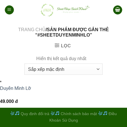
Bỏ
qua
nội
dung
TRANG CHỦ
/SẢN PHẨM ĐƯỢC GẮN THẺ
“#SHEETDUYENMINHLO”
LỌC
Hiển thị kết quả duy nhất
Duyên Mình Lỡ
49.000
đ
Quy định đổi trả
Chính sách bảo mật
Điều
Khoản Sử Dụng