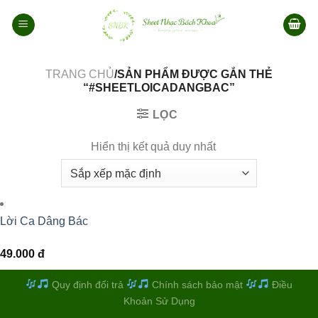
Bỏ
qua
nội
dung
TRANG CHỦ
/SẢN PHẨM ĐƯỢC GẮN THẺ
“#SHEETLOICADANGBAC”
LỌC
Hiển thị kết quả duy nhất
Lời Ca Dâng Bác
49.000
đ
Quy định đổi trả
Chính sách bảo mật
Điều
Khoản Sử Dụng