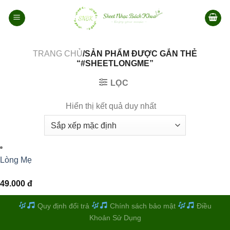
Bỏ
qua
nội
dung
TRANG CHỦ
/SẢN PHẨM ĐƯỢC GẮN THẺ
“#SHEETLONGME”
LỌC
Hiển thị kết quả duy nhất
Lòng Mẹ
49.000
đ
Quy định đổi trả
Chính sách bảo mật
Điều
Khoản Sử Dụng