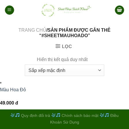
Bỏ
qua
nội
dung
TRANG CHỦ
/SẢN PHẨM ĐƯỢC GẮN THẺ
“#SHEETMAUHOADO”
LỌC
Hiển thị kết quả duy nhất
Màu Hoa Đỏ
49.000
đ
Quy định đổi trả
Chính sách bảo mật
Điều
Khoản Sử Dụng