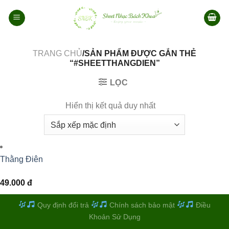
Bỏ
qua
nội
dung
TRANG CHỦ
/SẢN PHẨM ĐƯỢC GẮN THẺ
“#SHEETTHANGDIEN”
LỌC
Hiển thị kết quả duy nhất
Thằng Điên
49.000
đ
Quy định đổi trả
Chính sách bảo mật
Điều
Khoản Sử Dụng