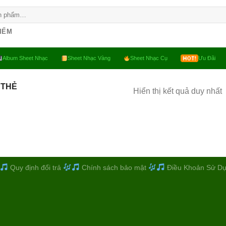
KIẾM
Album Sheet Nhạc
Sheet Nhạc Vàng
Sheet Nhạc Cụ
Ưu Đãi
 THẺ
Hiển thị kết quả duy nhất
Quy định đổi trả
Chính sách bảo mật
Điều Khoản Sử D