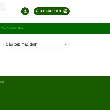
GIỎ HÀNG /
0
Đ
Yêu Cầu Viết Sheet
ụng