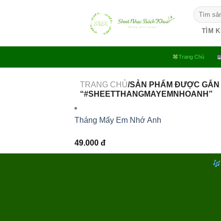
Bỏ
Tìm
qua
kiếm:
nội
TÌM 
dung
Trang Chủ
TRANG CHỦ
/SẢN PHẨM ĐƯỢC GẮN
“#SHEETTHANGMAYEMNHOANH”
Tháng Mấy Em Nhớ Anh
49.000
đ