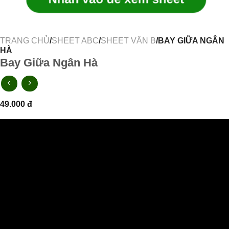
TRANG CHỦ
/
SHEET ABC
/
SHEET VẦN B
/BAY GIỮA NGÂN
HÀ
Bay Giữa Ngân Hà
49.000
đ