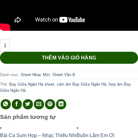
Bay Giữa Ngân Hà số lượng
THÊM VÀO GIỎ HÀNG
Danh mục:
Sheet Nhạc Mới
,
Sheet Vần B
Thẻ:
Bay Giữa Ngân Hà sheet
,
cảm âm Bay Giữa Ngân Hà
,
hợp âm Bay
Giữa Ngân Hà
Sản phẩm tương tự
Bài Ca Sum Họp – Nhạc Thiếu Nhi
Buồn Lắm Em Ơi