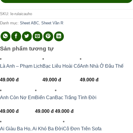
SKU:
le-rulaicauho
Danh mục:
Sheet ABC
,
Sheet Vần R
Sản phẩm tương tự
Là Anh – Phạm Lịch
Bạc Liêu Hoài Cổ
Anh Nhà Ở Đâu Thế
49.000
đ
49.000
đ
49.000
đ
Anh Còn Nợ Em
Biển Cạn
Bạc Trắng Tình Đời
49.000
đ
49.000
đ
49.000
đ
Ai Giàu Ba Họ, Ai Khó Ba Đời
Cô Đơn Trên Sofa