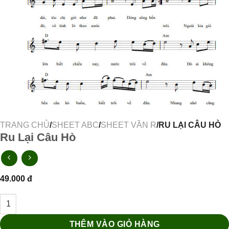
TRANG CHỦ
/
SHEET ABC
/
SHEET VẦN R
/RU LẠI CÂU HÒ
Ru Lại Câu Hò
49.000
đ
Ru Lại Câu Hò số lượng
THÊM VÀO GIỎ HÀNG