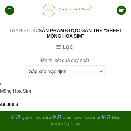
Bỏ
qua
nội
dung
TRANG CHỦ
/SẢN PHẨM ĐƯỢC GẮN THẺ “SHEET
MỘNG HOA SIM”
LỌC
Hiển thị kết quả duy nhất
Mộng Hoa Sim
49.000
đ
Quy định đổi trả
Chính sách bảo mật
Điều
Khoản Sử Dụng