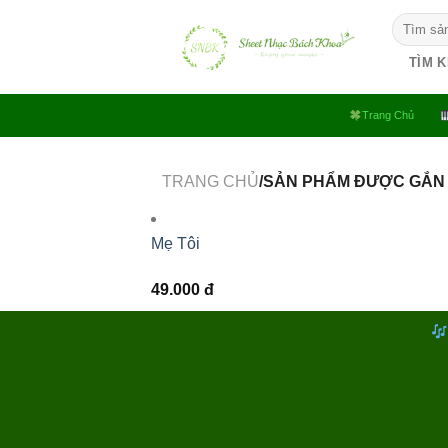
Bỏ
Tìm
qua
kiếm:
nội
TÌM 
dung
Trang Chủ
TRANG CHỦ
/SẢN PHẨM ĐƯỢC GẮN 
Mẹ Tôi
49.000
đ