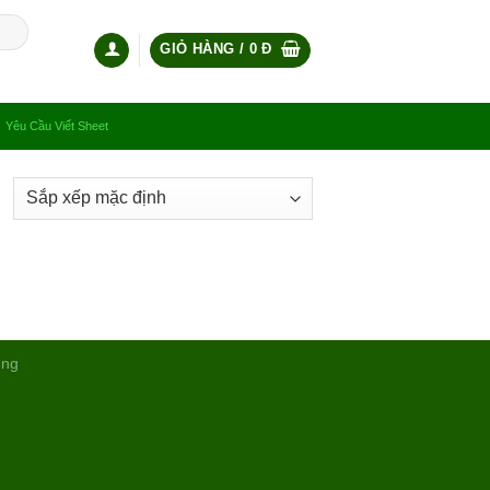
GIỎ HÀNG /
0
Đ
Yêu Cầu Viết Sheet
ụng