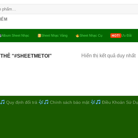
KIẾM
Album Sheet Nhạc
Sheet Nhạc Vàng
Sheet Nhạc Cụ
Ưu Đãi
Hiển thị kết quả duy nhất
THẺ “#SHEETMETOI”
Quy định đổi trả
Chính sách bảo mật
Điều Khoản Sử D