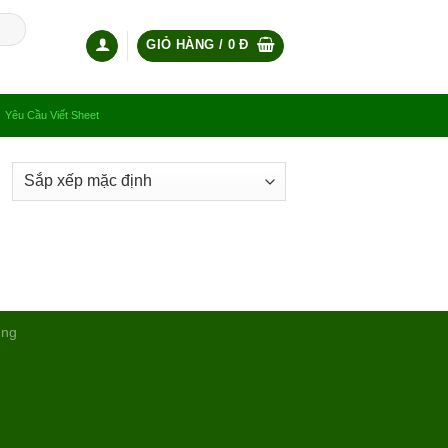
GIỎ HÀNG /
0
Đ
Yêu Cầu Viết Sheet
ụng