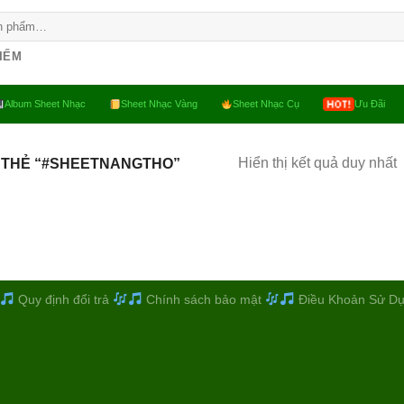
KIẾM
Album Sheet Nhạc
Sheet Nhạc Vàng
Sheet Nhạc Cụ
Ưu Đãi
Hiển thị kết quả duy nhất
 THẺ “#SHEETNANGTHO”
Quy định đổi trả
Chính sách bảo mật
Điều Khoản Sử D