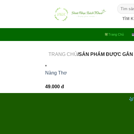
Bỏ
Tìm
qua
kiếm:
nội
TÌM 
dung
Trang Chủ
TRANG CHỦ
/SẢN PHẨM ĐƯỢC GẮN
Nàng Thơ
49.000
đ